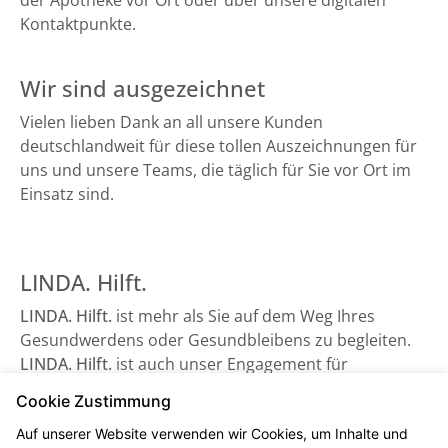
der Apotheke vor Ort oder über unsere digitalen
Kontaktpunkte.
Wir sind ausgezeichnet
Vielen lieben Dank an all unsere Kunden
deutschlandweit für diese tollen Auszeichnungen für
uns und unsere Teams, die täglich für Sie vor Ort im
Einsatz sind.
LINDA. Hilft.
LINDA. Hilft.
ist mehr als Sie auf dem Weg Ihres
Gesundwerdens oder Gesundbleibens zu begleiten.
LINDA. Hilft.
ist auch unser Engagement für
Gesundheitsorganisationen, die auf Unterstützung
Cookie Zustimmung
angewiesen sind - sowie beispielsweise der
Auf unserer Website verwenden wir Cookies, um Inhalte und
Bundesverband Kinderhospiz e. V. Schauen Sie gerne