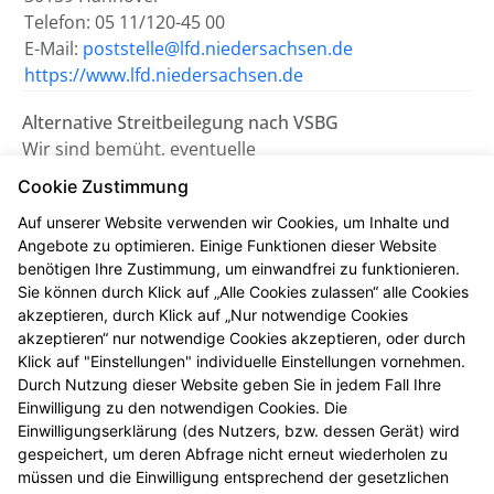
Telefon: 05 11/120-45 00
E-Mail:
poststelle@lfd.niedersachsen.de
https://www.lfd.niedersachsen.de
Alternative Streitbeilegung nach VSBG
Wir sind bemüht, eventuelle
Meinungsverschiedenheiten aus unserem Vertrag
Cookie Zustimmung
einvernehmlich beizulegen. Uns erreichen Sie dazu
Auf unserer Website verwenden wir Cookies, um Inhalte und
auch per E-Mail unter
petri.apo.salzgitter@pharma-
Angebote zu optimieren. Einige Funktionen dieser Website
online.de
.
benötigen Ihre Zustimmung, um einwandfrei zu funktionieren.
Sie können durch Klick auf „Alle Cookies zulassen“ alle Cookies
Wir nehmen nicht an einem
akzeptieren, durch Klick auf „Nur notwendige Cookies
Streitbeilegungsverfahren vor einer
akzeptieren“ nur notwendige Cookies akzeptieren, oder durch
Verbraucherschlichtungsstelle teil.
Klick auf "Einstellungen" individuelle Einstellungen vornehmen.
Durch Nutzung dieser Website geben Sie in jedem Fall Ihre
Einwilligung zu den notwendigen Cookies. Die
Zuständig ist die Universalschlichtungsstelle des
Einwilligungserklärung (des Nutzers, bzw. dessen Gerät) wird
Zentrums für Schlichtung e.V., Straßburger Straße 8,
gespeichert, um deren Abfrage nicht erneut wiederholen zu
77694 Kehl am Rhein (
https://www.verbraucher-
müssen und die Einwilligung entsprechend der gesetzlichen
schlichter.de
).